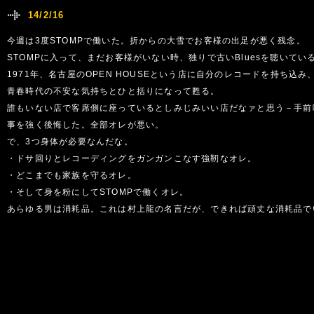
14/2/16
今週は3度STOMPで働いた。折からの大雪でお客様の出足が悪く残念。
STOMPに入って、まだお客様がいない時、独りで古いBluesを聴いて
1971年、名古屋のOPEN HOUSEという店に自分のレコードを持ち込
青春時代の不安な気持ちとひと括りになって甦る。
誰もいない店で客席側に座っているとしみじみいい店だなァと思う－手前
事を強く後悔した。全部オレが悪い。
で、3つ身体が必要なんだな。
・ドサ回りとレコーディングをガンガンこなす強靭なオレ。
・どこまでも家族を守るオレ。
・そして身を粉にしてSTOMPで働くオレ。
あらゆる男は消耗品。これは村上龍の名言だが、できれば頑丈な消耗品で