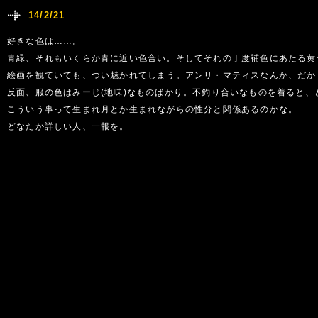
14/2/21
好きな色は……。
青緑、それもいくらか青に近い色合い。そしてそれの丁度補色にあたる黄
絵画を観ていても、つい魅かれてしまう。アンリ・マティスなんか、だか
反面、服の色はみーじ(地味)なものばかり。不釣り合いなものを着ると、
こういう事って生まれ月とか生まれながらの性分と関係あるのかな。
どなたか詳しい人、一報を。