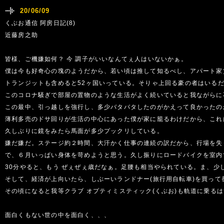
20/06/09
くぶお通信 阿房日記(8)
近藤房之助
皆様、ご機嫌如何？ 今 調子がいいなんてぇ人はいないかぁ。
僕は今も好奇心の塊のようだから、若い頃は推して知るべし、アパート家
トランジットも含めると52ヶ国いっている。そりゃ上回る豪の者はいる
このコロナ騒ぎで部屋の置物のような生活がよく続いていると我ながらに
この最中、引っ越しを強行し、多少バタバタしたのがかえって良かったの
薄利多売のドサ回りが生活の中心にあった僕が家に籠るわけだから、これ
久しぶりに鏡をみたら馬面が多少プックリしている。
嫌だ嫌だ。ステージ約２時間、大汗かく仕事の連続の訳だから、行場を失
で、６月いっぱい身体を苛めようと思う。久し振りにロードバイクを室内
30分やると、もう ぜぇぜぇ歳だなぁ。足腰も相当やられている。ま、少
そして、経済が上向いたら、しぶーいランドナー(旅行用自転車)を買って
その頃になると我等クラブ オプティミスティック(くぶお)も軌道に乗る
面白くもない世の中を面白く、、、