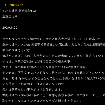
20/06/22
くぶお通信 阿房日記(12)
近藤房之助
2020.6.22
今年もラッキョウを漬け終え、女房と住吉大社辺りをぶらぶら散歩した。
散歩の途中、あの故 笑福亭松鶴師匠のお宅に出くわした。現在は鶴甁師
取るの大変そうだな。
落語といえば、あの、古今亭志ん生さんが素晴らしい事を生前言っていて
それは、同業の芸に触れた時の自分の心構えの事。
つまり、僕の場合は他のバンドを聴きに行く時の態度の問題。
ナンデェ、下手くそなバンドなんて思ったら、それは自分とどっこいどっ
おぉ、野郎 なかなかヤるなぁなんて思ったら自分をはるかに超えている
そう思え！それが何より自分の為になるのだ。
天才は素晴らしい事をポロリと仰有います。
世間は逆の人間が多いものねぇ。実態もあやふやの日本のブルーズ サー
恥ずかしくなるようなセコいグルーヴ人間を多々見ます。