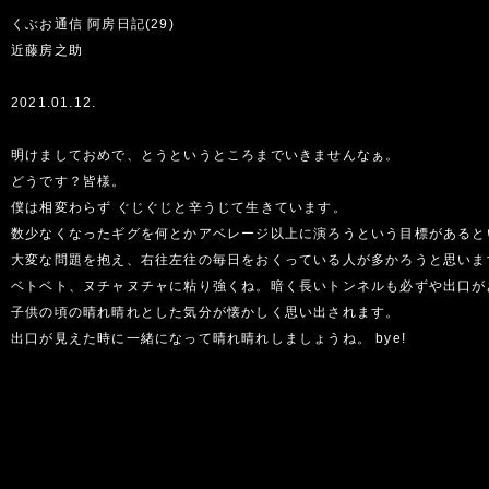
くぶお通信 阿房日記(29)
近藤房之助
2021.01.12.
明けましておめで、とうというところまでいきませんなぁ。
どうです？皆様。
僕は相変わらず ぐじぐじと辛うじて生きています。
数少なくなったギグを何とかアベレージ以上に演ろうという目標があると
大変な問題を抱え、右往左往の毎日をおくっている人が多かろうと思いま
ベトベト、ヌチャヌチャに粘り強くね。暗く長いトンネルも必ずや出口が
子供の頃の晴れ晴れとした気分が懐かしく思い出されます。
出口が見えた時に一緒になって晴れ晴れしましょうね。 bye!