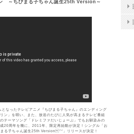
～ちびまる子ちゃん誕生25th Version～
ームとなったテレビアニメ『ちびまる子ちゃん』のエンディング
リン」を唄い、また、放送のたびに人気が高まるテレビ番組
のテーマソング「ドレミファだいじょーぶ」でもお馴染みの
結成20周年を幾に、2011年、限定再始動が決定！シングル「お
る子ちゃん誕生25th Version～」リリースが決定！