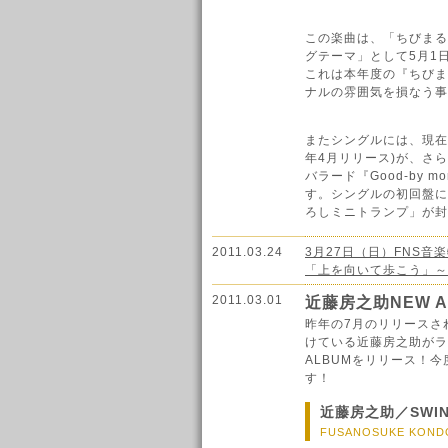
この楽曲は、「ちびまる
グテーマ」として5月1日
これは本年度の『ちびま
ナルの雰囲気を損なう事
またシングルには、現在
年4月リリース)が、さ
バラード『Good-by m
す。シングルの初回盤に
ろしミニトランプ」が封
2011.03.24
3月27日（日）FNS音
「上を向いて歩こう」～
2011.03.01
近藤房之助NEW A
昨年の7月のリリースさ
けている近藤房之助がラ
ALBUMをリリース！今度
す！
近藤房之助／SWING-
FUSANOSUKE KONDO: 