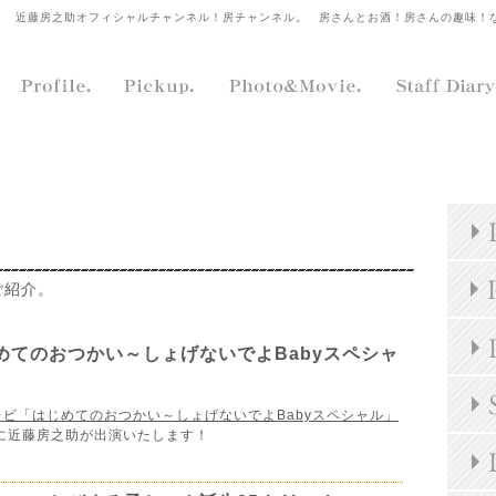
近藤房之助オフィシャルチャンネル！房チャンネル。
房さんとお酒！房さんの趣味！
ご紹介。
めてのおつかい～しょげないでよBabyスペシャ
レビ「はじめてのおつかい～しょげないでよBabyスペシャル」
ンエアに近藤房之助が出演いたします！