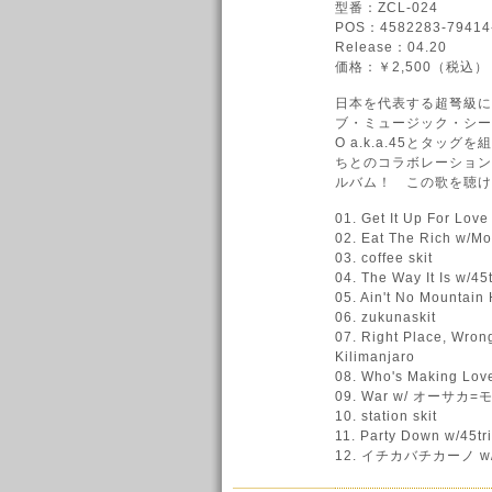
型番：ZCL-024
POS：4582283-79414
Release：04.20
価格：￥2,500（税込）
日本を代表する超弩級に
ブ・ミュージック・シー
O a.k.a.45とタ
ちとのコラボレーション
ルバム！ この歌を聴け
01. Get It Up For Lo
02. Eat The Rich w/Mo
03. coffee skit
04. The Way It Is w/45t
05. Ain't No Mounta
06. zukunaskit
07. Right Place, Wro
Kilimanjaro
08. Who's Making 
09. War w/ オーサカ
10. station skit
11. Party Down w/45tr
12. イチカバチカーノ w/ 