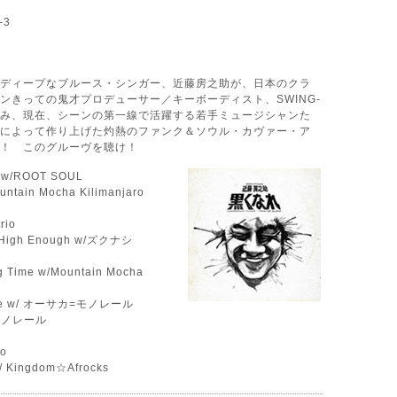
-3
ディープなブルース・シンガー、近藤房之助が、日本のクラ
ンきっての鬼才プロデューサー／キーボーディスト、SWING-
ッグを組み、現在、シーンの第一線で活躍する若手ミュージシャンた
によって作り上げた灼熱のファンク＆ソウル・カヴァー・ア
！ このグルーヴを聴け！
ve w/ROOT SOUL
untain Mocha Kilimanjaro
rio
in High Enough w/ズクナシ
ng Time w/Mountain Mocha
Love w/ オーサカ=モノレール
=モノレール
io
Kingdom☆Afrocks