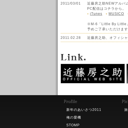
2011/03/01
近藤房之助NEWアルバム
PC配信はコチラから。
iTunes
MUSICO
※M-6「Little By 
予めご了承いただけます
2011.02.28
近藤房之助、オフィシャ
新年のあいさつ2011
旅
俺の愛機
STOMP