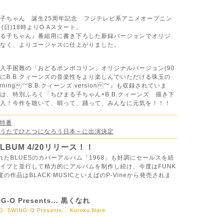
子ちゃん 誕生25周年記念 フジテレビ系アニメオープニン
(日)18時よりO.Aスタート。
る子ちゃん』番組用に書き下ろした新録バージョンでオリジ
なく、よりゴージャスに仕上がりました。
入手困難の「おどるポンポコリン」オリジナルバージョン(90
らにB.B.クィーンズの音楽性をより楽しんでいただける珠玉の
orning～B.B.クィーンズ version～』も収録されていま
は、特別ふろく「ちびまる子ちゃん×B.B.クィーンズ 描き下
入！今作を聴いて、唄って、踊って、みんなに元気を！！！
楽特番
うたでひとつになろう日本～に出演決定
LBUM 4/20リリース！！
れたBLUESのカバーアルバム「1968」も好調にセールスを続
イブと並行して精力的にアルバムを制作し続け、今度はFUNK
の作品はBLACK MUSICといえばのP-Vineから発売されま
O Presents... 黒くなれ
SWING-O Presents... Kuroku Nare