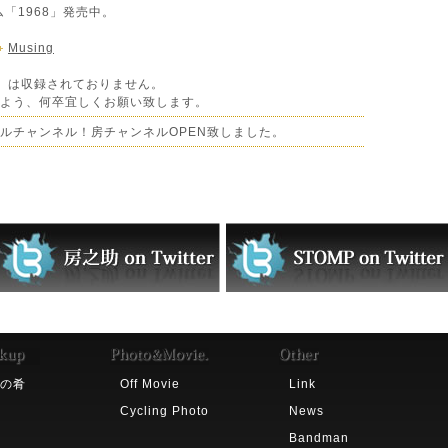
「1968」発売中。
Musing
Little」は収録されておりません。
よう、何卒宜しくお願い致します。
ルチャンネル！房チャンネルOPEN致しました。
の肴
Off Movie
Link
Cycling Photo
News
Bandman