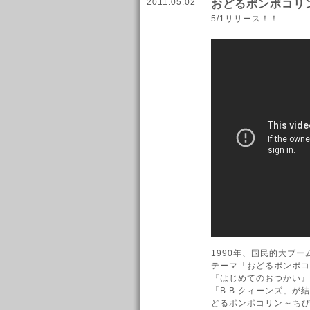
2011.05.02
おどるポンポコリン 
5/1リリース！！
1990年、国民的大ブ
テーマ「おどるポンポコ
『はじめてのおつかい』
「B.B.クィーンズ」が
どるポンポコリン～ちびま