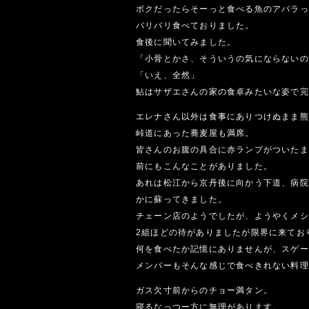
ボクだったらそーっと食べる魚のアバラっ
バリバリ食べておりました。
食後に聞いてみました。
「小骨とかさ、そういうの気にならないの
「いえ、全然」
鮎はサザエさんの家の食卓みたいな姿で完
エレナさん以外は食事にありつけぬまま熊
峠道にあった蕎麦屋も満席。
皆さんのお腹の具合に赤ランプがついたま
前にもこんなことがありました。
あれは松江から京丹後に向かう下道、病院
かに蘇ってきました。
チェーン店のようでしたが、ようやくメシ
2組ほどの待がありましたが限界に来てお
何を食べたか記憶にありませんが、スゲー
メンバーもそんな感じで食べきれない料理
ガス欠寸前からのチョー満タン。
寝るなっつー方に無理があります。