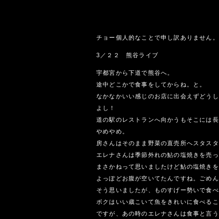
チョー個人的なことで申し訳ありません。
3／２２ 熊谷ライブ
宇都宮から下道で熊谷へ。
途中どこかで食事をしてからね。と。
なかなかいい感じのお店に出会えずどうし
よし！
道の駅のレストランへ向かうもそこには長
やめやめ。
房さんはそのまま野菜の直売所へスタスタ
エレナさんは季節外れの鮎の塩焼きを売っ
まさかねって思いましたけど鮎の塩焼きを
よっぽどお腹が空いてたんですね。ごめん
そう思いましたが、ものすげー勢いで食べ
ボクはいい歳こいて魚をきれいに食べるこ
ですが、あの時のエレナさんは食事と言う