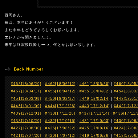
西岡さん。
毎回、本当にありがとうございます！
また来年もどうぞよろしくお願いします。
エレナから聞きましたよ。
来年は終演後以降も一つ、何とかお願い致します。
Back Number
#463[18/06/20]
|
#462[18/06/12]
|
#461[18/05/30]
|
#460[18/05/
#457[18/04/17]
|
#456[18/04/12]
|
#455[18/04/02]
|
#454[18/03/
#451[18/03/09]
|
#450[18/02/27]
|
#449[18/02/14]
|
#448[18/01/
#445[18/01/09]
|
#444[17/12/26]
|
#443[17/12/14]
|
#442[17/12/
#439[17/12/01]
|
#438[17/11/28]
|
#437[17/11/14]
|
#436[17/11/
#433[17/10/20]
|
#432[17/10/16]
|
#431[17/10/03]
|
#430[17/09/
#427[17/08/30]
|
#426[17/08/22]
|
#425[17/08/16]
|
#424[17/08/
#421[17/07/20]
|
#420[17/07/12]
|
#419[17/06/26]
|
#418[17/06/