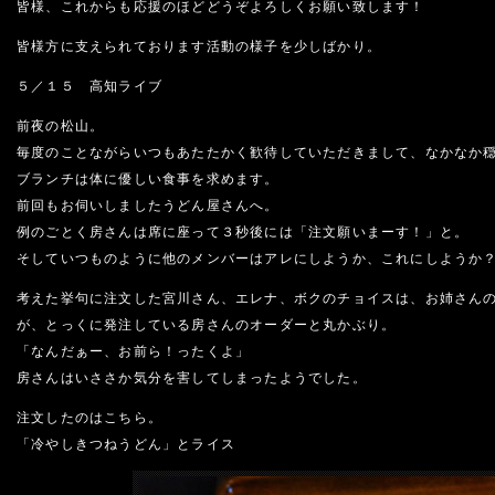
皆様、これからも応援のほどどうぞよろしくお願い致します！
皆様方に支えられております活動の様子を少しばかり。
５／１５ 高知ライブ
前夜の松山。
毎度のことながらいつもあたたかく歓待していただきまして、なかなか
ブランチは体に優しい食事を求めます。
前回もお伺いしましたうどん屋さんへ。
例のごとく房さんは席に座って３秒後には「注文願いまーす！」と。
そしていつものように他のメンバーはアレにしようか、これにしようか
考えた挙句に注文した宮川さん、エレナ、ボクのチョイスは、お姉さん
が、とっくに発注している房さんのオーダーと丸かぶり。
「なんだぁー、お前ら！ったくよ」
房さんはいささか気分を害してしまったようでした。
注文したのはこちら。
「冷やしきつねうどん」とライス