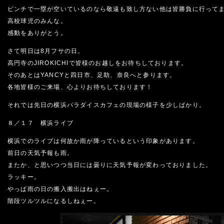
ピンチで一塁が空いているのなら敬遠も致し方ない他は皆勝負に行って
高校球児のみんな。
感動をありがとう。
さて明日は8月フサの日。
高円寺のJIROKICHIで皆様のお越しをお待ちしております。
そのあとはYANCYと四日市、足助、奈良へと参ります。
各地皆様のご来場、心よりお待ちしております！
それでは先日の横浜パラダイスカフェの現場の様子を少しばかり。
８／１７ 横浜ライブ
横浜でのライブは何故か雨が降っているという印象があります。
前日の天気予報も雨。
またか、と思いつつ当日には曇りに天気予報が変わっておりました。
ラッキー。
やっぱ雨の日の搬入搬出はねぇー。
階段ツルツルになるしねぇー。