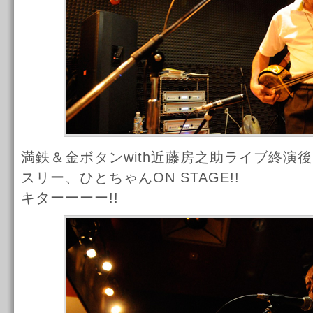
満鉄＆金ボタンwith近藤房之助ライブ終演
スリー、ひとちゃんON STAGE!!
キターーーー!!