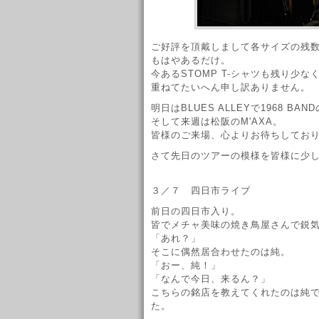
ご好評を頂戴しまして各サイズの残
もはやあるだけ。
今あるSTOMP T-シャツも残り少
重ねてたいへん申し訳ありません。
明日はBLUES ALLEYで1968 B
そして来週は松阪のM'AXA。
皆様のご来場、心よりお待ちしてお
さて先日のツアーの模様を皆様に少
３／７ 四日市ライブ
前日の四日市入り。
皆でメチャ美味の焼き鳥屋さんで鋭
「あれ？」
そこに偶然居合わせたのは純。
「おー、純！」
「なんで今日、来るん？」
こちらの銘店を教えてくれたのは純
た。