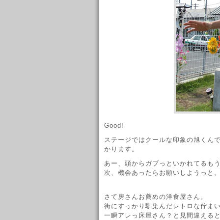
Good!
ステージではクールな印象の旭くん
かります。
あー、頭からガブっといかれてるも
次、機会あったらお願いしようっと
さて房さんお薦めの洋食屋さん。
街にすっかり馴染んだレトロな佇ま
一瞬アレっ床屋さん？と見間違える