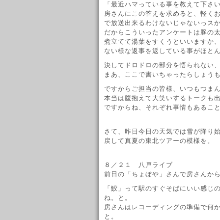
「最近ハマっている事を教えて下さ
房さんにこの答えを求めると、軽く
で放送出来るわけないじゃないっス
だからこういったアンケートは豚の
煮立てて湯葉をすくうといいますか
ない様な返事を返している事がほと
決してドロドロの部分を悟られない
まあ、ここで書いちゃったらしょう
ですからご担当の皆様、いつもつま
本当は腹抱えて大笑いするトークも
ですからね、それぞれ事情もあるこ
さて、昨日今日の天気では雪が降り
戻して真夏の東北ツアーの模様を。
８／２１ 八戸ライブ
前日の「ちょぼや」さんで房さんか
「鮫」って駅のすぐそばにいい感じ
ね。と。
房さんはレコーディングの準備で何
と。