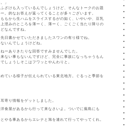
い。」
おふざけも入っているんでしょうけど、そんなトークのお題
かー。的なお答えが返ってくることが多々ございます。
太ももから生ハムをスライスするがの如く、いやいや、豆乳
、上澄みのところを薄ーく、薄ーく、ごくごく当たり障りの
んどなんですね。
、先日書かせていただきましたスワンの有り様でね。
もないんでしょうけどね。
んねーありきたりな回答ですみませんでした。
出来ない事もないんですけど、完全に事故になっちゃうもん
とでしょうしそこはフワッとやんわりと。
始めている様子が伝えられている東北地方。ぐるっと季節を
ら耳寄り情報をゲットしました。
の洋食屋があるから行って来なさいよ。ついでに蕪島にも
かとやる事あるからエレナと旭を連れて行ってやってくれ。