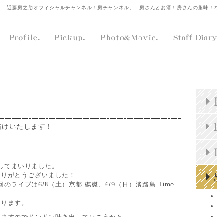
近藤房之助オフィシャルチャンネル！房チャンネル。
房さんとお酒！房さんの趣味！
届けいたします！
をしてまいりました。
ありがとうございました！
回のライブは6/8（土）京都 磔磔、6/9（日）淡路島 Time
おります。
りますのでドンドン吐き出していこうかと。