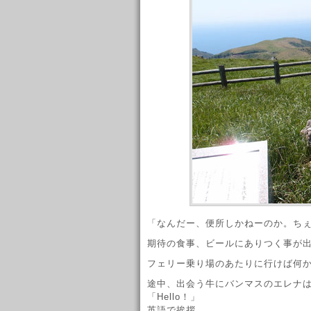
「なんだー、便所しかねーのか。ち
期待の食事、ビールにありつく事が
フェリー乗り場のあたりに行けば何
途中、出会う牛にバンマスのエレナ
「Hello！」
英語で挨拶。