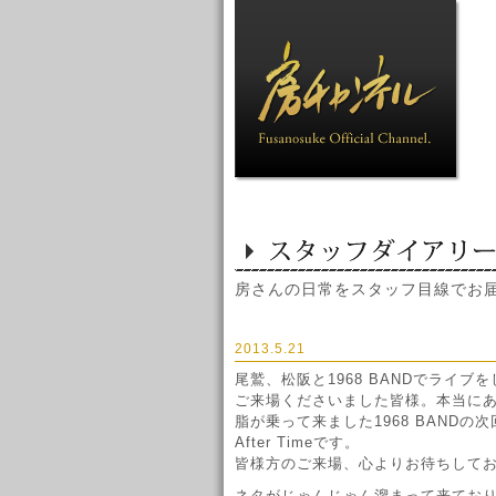
房さんの日常をスタッフ目線でお
2013.5.21
尾鷲、松阪と1968 BANDでライブ
ご来場くださいました皆様。本当に
脂が乗って来ました1968 BANDの次
After Timeです。
皆様方のご来場、心よりお待ちして
ネタがじゃんじゃん溜まって来てお