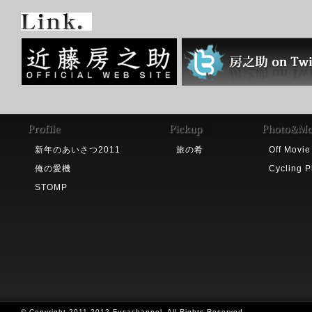
新年のあいさつ2011
旅の肴
Off Movie
俺の愛機
Cycling P
STOMP
© Copyright 2011‐2012 Fusachannel. All Rights Reserved