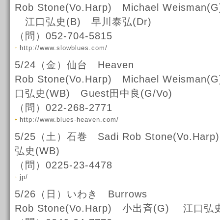
Rob Stone(Vo.Harp) Michael Weisma
江口弘史(B) 早川泰弘(Dr)
（問）052-704-5815
http://www.slowblues.com/
5/24（金）仙台 Heaven
Rob Stone(Vo.Harp) Michael Weism
口弘史(WB) Guest田中良(G/Vo)
（問）022-268-2771
http://www.blues-heaven.com/
5/25（土）石巻 Sadi Rob Stone(Vo.H
弘史(WB)
（問）0225-23-4478
jp/
5/26（日）いわき Burrows
Rob Stone(Vo.Harp) 小出斉(G) 江口弘