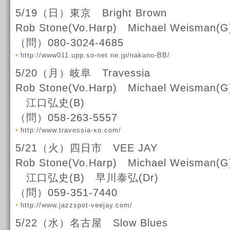
5/19（日）東京 Bright Brown
Rob Stone(Vo.Harp) Michael Weisman(G
（問）080-3024-4685
http://www011.upp.so-net.ne.jp/nakano-BB/
5/20（月）岐阜 Travessia
Rob Stone(Vo.Harp) Michael Weisma
江口弘史(B)
（問）058-263-5557
http://www.travessia-xo.com/
5/21（火）四日市 VEE JAY
Rob Stone(Vo.Harp) Michael Weisma
江口弘史(B) 早川泰弘(Dr)
（問）059-351-7440
http://www.jazzspot-veejay.com/
5/22（水）名古屋 Slow Blues