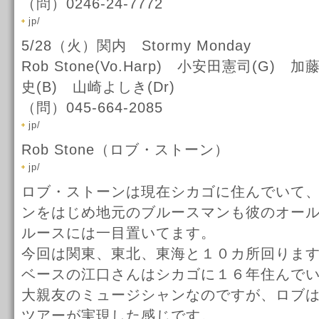
（問）0246-24-7772
jp/
5/28（火）関内 Stormy Monday
Rob Stone(Vo.Harp) 小安田憲司(G) 
史(B) 山崎よしき(Dr)
（問）045-664-2085
jp/
Rob Stone（ロブ・ストーン）
jp/
ロブ・ストーンは現在シカゴに住んでいて
ンをはじめ地元のブルースマンも彼のオー
ルースには一目置いてます。
今回は関東、東北、東海と１０カ所回りま
ベースの江口さんはシカゴに１６年住んで
大親友のミュージシャンなのですが、ロブ
ツアーが実現した感じです。