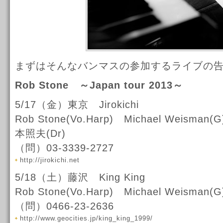
まずはそんなバンマスの参加するライブの
Rob Stone ～Japan tour 2013～
5/17（金）東京 Jirokichi
Rob Stone(Vo.Harp) Michael Weism
本照夫(Dr)
（問）03-3339-2727
http://jirokichi.net
5/18（土）藤沢 King King
Rob Stone(Vo.Harp) Michael Weisma
（問）0466-23-2636
http://www.geocities.jp/king_king_1999/