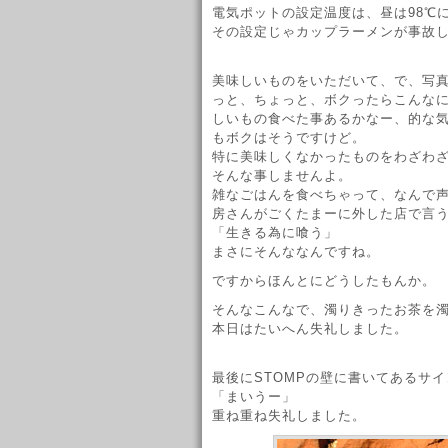
電気ポットの設定温度は、昼は98℃
その設定じゃカップラーメンが事故
美味しいものをいただいて、で、写
っと、ちょっと、ボクったらこんな
しいもの食べた事あるかなー、的な気
もボクはそうですけど。
特に美味しくなかったものをわざわ
そんな事しませんよ。
雑なごはんを食べちゃって、なんで
房さんがごくたまーに外した店で言
「生きる為に喰う」
まさにそんななんですね。
ですからほんとにどうしたもんか。
そんなこんなで、濁りきったお茶を
本日はたいへん失礼しました。
最後にSTOMPの壁に書いてあるサ
「まいうー」
重ね重ね失礼しました。