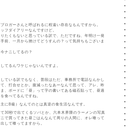
ばブロガーさんと呼ばれるに程遠い存在なもんですから。
タッフダイアリーなんですけど。
知りたくもないと思っている訳で、ただですね、年明け一発
た手前、一月から挫けてどうすんの？って気持ちもございま
は今ナニしてるの？
きしてるんワケじゃないんですよ。
探している訳でもなく、普段はただ、事務所で電話なんかし
って、打合せとか。腹減ったなあーなんて思って、アレ、昨
まま、ボードに「昼」って字の書いてある磁石貼って、昼過
目を食べてるんですね。
（主にB級）なんてのとは真逆の食生活なんです。
て30秒で出てくるソバとか、六本木界隈のラーメンの写真
ビニで買ってきた昼ごはんなんて周りの人間に、オレ喰って
ラ出して喰ってますから。