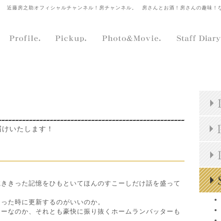
近藤房之助オフィシャルチャンネル！房チャンネル。
房さんとお酒！房さんの趣味！
届けいたします！
乾ききった記憶をひもといてほんのすこーしだけ話を盛って
あった時に更新するのがいいのか。
ターなのか、それとも豪快に振り抜くホームランバッターも