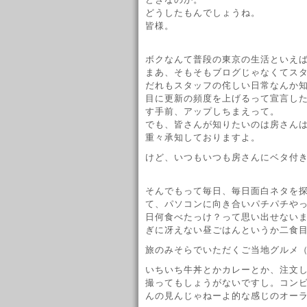
どうしたもんでしょうね。
皆様。
ボクなんて普段の東京の生活といえ
まあ、そもそもブログじゃなくてス
だれもスタッフの侘しい日常なんか
目に更新の頻度を上げるって宣言し
す手前、アップしちまえって。
でも、皆さんが知りたいのは房さん
重々承知しておりますよ。
けど、いつもいつも房さんにベタ付
そんでもって毎日、毎日面白ネタを
て、パソコンに向き合いパチパチや
日何食べたっけ？って思い出せない
ぎに冴えない昼ごはんというか二食
旅のみそらでいただくご当地グルメ
いちいち牛丼とかカレーとか、注文し
撮ってもしょうがないですし。コン
んの見んじゃねーよ的な感じのオー