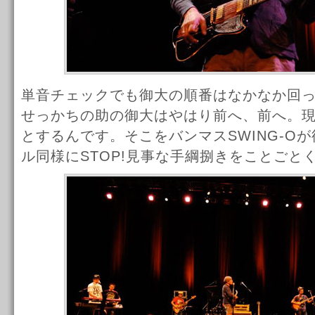
単音チェックでも御大の順番はなかなか回
せっかちの助の御大はやはり前へ、前へ。
とするんです。そこをバンマスSWING-O
ル同様にSTOP!見事な手綱捌きをことごと