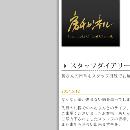
房さんの日常をスタッフ目線でお
2014.5.12
なかなか筆が進まない病を患ってし
先日の札幌での木村さんとのライブ
ご来場くださいましたお客様、あり
ご尽力下さいましたスタッフの皆様
また来年もお会い出来ます事を。