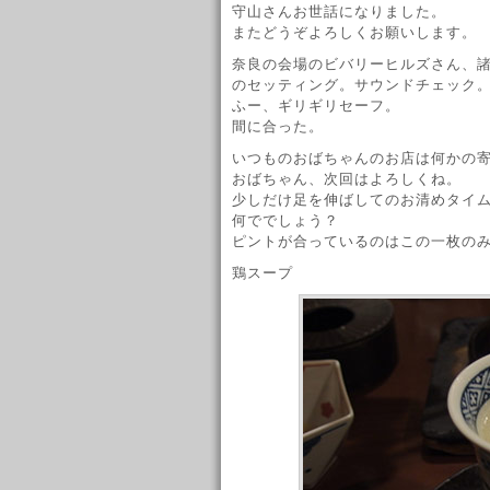
守山さんお世話になりました。
またどうぞよろしくお願いします。
奈良の会場のビバリーヒルズさん、
のセッティング。サウンドチェック
ふー、ギリギリセーフ。
間に合った。
いつものおばちゃんのお店は何かの
おばちゃん、次回はよろしくね。
少しだけ足を伸ばしてのお清めタイ
何ででしょう？
ピントが合っているのはこの一枚の
鶏スープ