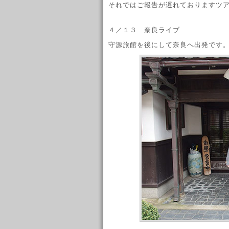
それではご報告が遅れておりますツ
４／１３ 奈良ライブ
守源旅館を後にして奈良へ出発です