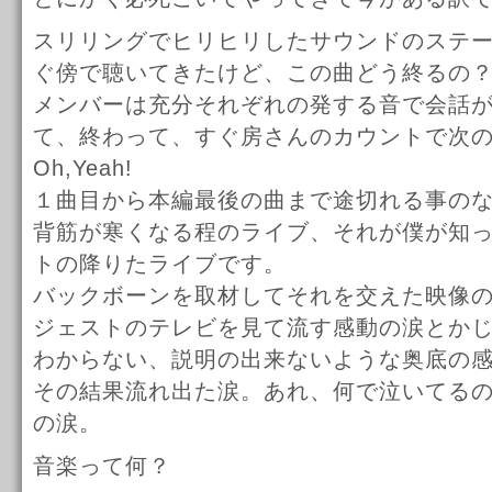
スリリングでヒリヒリしたサウンドのステ
ぐ傍で聴いてきたけど、この曲どう終るの
メンバーは充分それぞれの発する音で会話
て、終わって、すぐ房さんのカウントで次
Oh,Yeah!
１曲目から本編最後の曲まで途切れる事の
背筋が寒くなる程のライブ、それが僕が知
トの降りたライブです。
バックボーンを取材してそれを交えた映像
ジェストのテレビを見て流す感動の涙とか
わからない、説明の出来ないような奥底の
その結果流れ出た涙。あれ、何で泣いてる
の涙。
音楽って何？